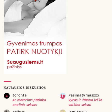
NAUJAUSIOS DISKUSIJOS
toronte
Pasimatymasxxx
Ar moterims patinka
Vyras ir žmona ieško
analinis seksas
vaikino seksui
belisva
Ingute000