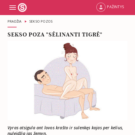
PAŽINTYS
Toggle
navigation
PRADŽIA
SEKSO POZOS
SEKSO POZA "SĖLINANTI TIGRĖ"
Vyras atsigula ant lovos krašto ir sulenkęs kojas per kelius,
nuleidžia jas žemyn.