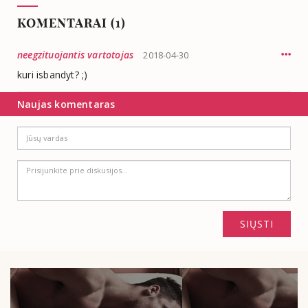
KOMENTARAI
(1)
neegzituojantis vartotojas
2018-04-30
kuri isbandyt? ;)
Naujas komentaras
Jūsų
vardas
Prisijunkite
prie
diskusijos...
SIŲSTI