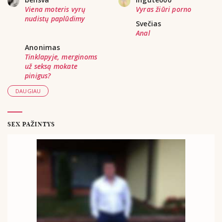
Viena moteris vyrų
Vyras žiūri porno
nudistų paplūdimy
Svečias
Anal
Anonimas
Tinklapyje, merginoms
už seksą mokate
pinigus?
DAUGIAU
SEX PAŽINTYS