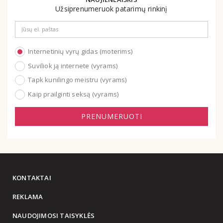
Užsiprenumeruok patarimų rinkinį
Email
address
Internetinių vyrų gidas (moterims)
Suviliok ją internete (vyrams)
Tapk kunilingo meistru (vyrams)
Kaip prailginti seksą (vyrams)
PRENUMERUOTI
KONTAKTAI
REKLAMA
NAUDOJIMOSI TAISYKLĖS