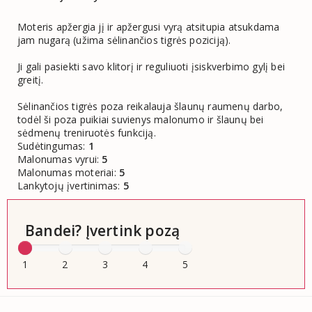
Moteris apžergia jį ir apžergusi vyrą atsitupia atsukdama
jam nugarą (užima sėlinančios tigrės poziciją).
Ji gali pasiekti savo klitorį ir reguliuoti įsiskverbimo gylį bei
greitį.
Sėlinančios tigrės poza reikalauja šlaunų raumenų darbo,
todėl ši poza puikiai suvienys malonumo ir šlaunų bei
sėdmenų treniruotės funkciją.
Sudėtingumas:
1
Malonumas vyrui:
5
Malonumas moteriai:
5
Lankytojų įvertinimas:
5
Bandei? Įvertink pozą
1
2
3
4
5