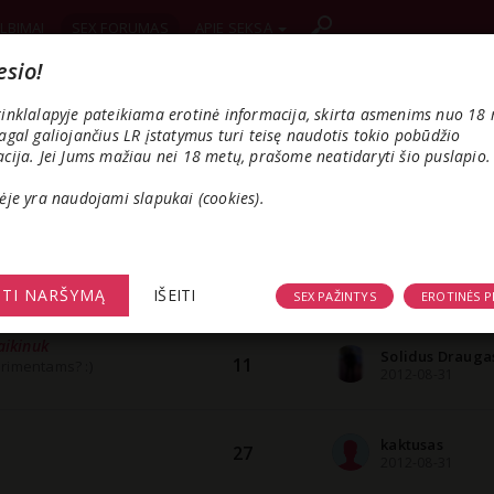
LBIMAI
SEX FORUMAS
APIE SEKSĄ
sio!
Šiauliai
Kaunas
Marijampolė
inklalapyje pateikiama erotinė informacija, skirta asmenims nuo 18 
agal galiojančius LR įstatymus turi teisę naudotis tokio pobūdžio
PAIEŠKA
cija. Jei Jums mažiau nei 18 metų, prašome neatidaryti šio puslapio.
ėje yra naudojami slapukai (cookies).
4
SEKANTIS
STI NARŠYMĄ
IŠEITI
SEX PAŽINTYS
EROTINĖS P
KOMENTARŲ
PASKUTINIS ATSAKYMA
aikinuk
Solidus Drauga
11
erimentams? :)
2012-08-31
kaktusas
27
2012-08-31