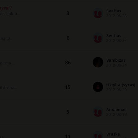
tyvai?
Svečias
3
ra jokiu...
2012-08-28
Svečias
6
mą :D...
2012-08-27
Bambizas
86
irma....
2012-08-24
tiktyliai(vyras)
15
i dreba...
2012-08-20
Anonimas
5
.
2012-08-19
Braske
11
s,...