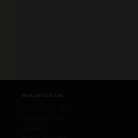
Mūsų parduotuvės
GEDIMINO PR. 45, VILNIUS
P. LUKŠIO G. 2, VILNIUS
AKROPOLIS