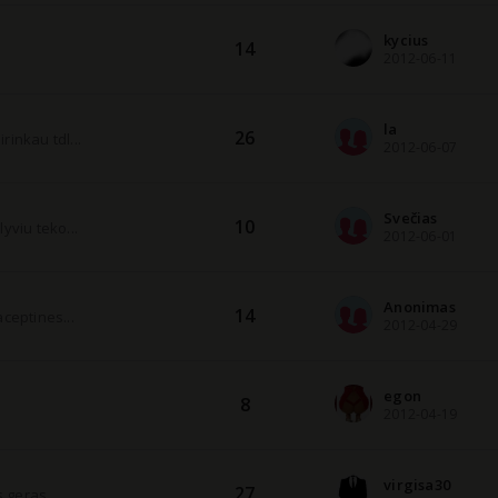
kycius
14
2012-06-11
la
26
rinkau tdl...
2012-06-07
Svečias
10
yviu teko...
2012-06-01
Anonimas
14
aceptines...
2012-04-29
egon
8
2012-04-19
virgisa30
27
 geras...