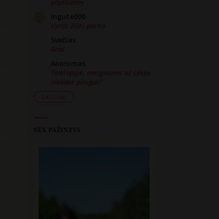
paplūdimy
Ingute000
Vyras žiūri porno
Svečias
Anal
Anonimas
Tinklapyje, merginoms už seksą
mokate pinigus?
DAUGIAU
SEX PAŽINTYS