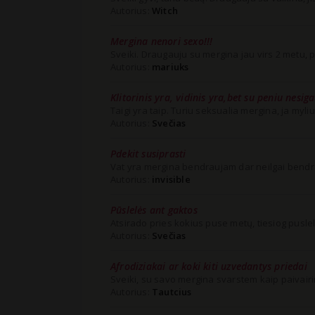
Autorius:
Witch
Mergina nenori sexo!!!
Sveiki. Draugauju su mergina jau virs 2 metu, pe
Autorius:
mariuks
Klitorinis yra, vidinis yra,bet su peniu nesig
Taigi yra taip. Turiu seksualia mergina, ja myliu, j
Autorius:
Svečias
Pdekit susiprasti
Vat yra mergina bendraujam dar neilgai bendr
Autorius:
invisible
Pūslelės ant gaktos
Atsirado pries kokius puse metų, tiesiog puslele
Autorius:
Svečias
Afrodiziakai ar koki kiti uzvedantys priedai
Sveiki, su savo mergina svarstem kaip paivairin
Autorius:
Tautcius