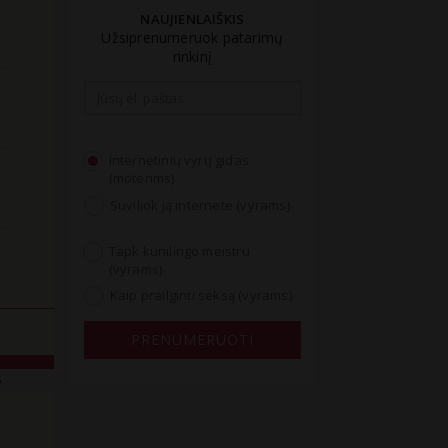
NAUJIENLAIŠKIS
Užsiprenumeruok patarimų
rinkinį
Email
address
Internetinių vyrų gidas
(moterims)
Suviliok ją internete (vyrams)
Tapk kunilingo meistru
(vyrams)
Kaip prailginti seksą (vyrams)
PRENUMERUOTI
S