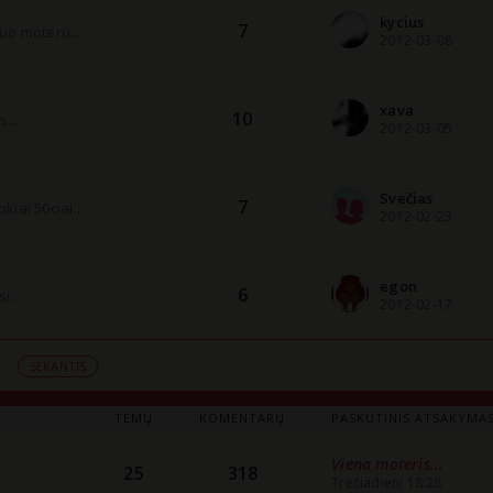
kycius
7
uo moteru...
2012-03-08
xava
10
...
2012-03-05
Svečias
7
iai 50ciai...
2012-02-23
egon
6
i...
2012-02-17
4
SEKANTIS
TEMŲ
KOMENTARŲ
PASKUTINIS ATSAKYMA
Viena moteris...
25
318
Trečiadienį 18:28