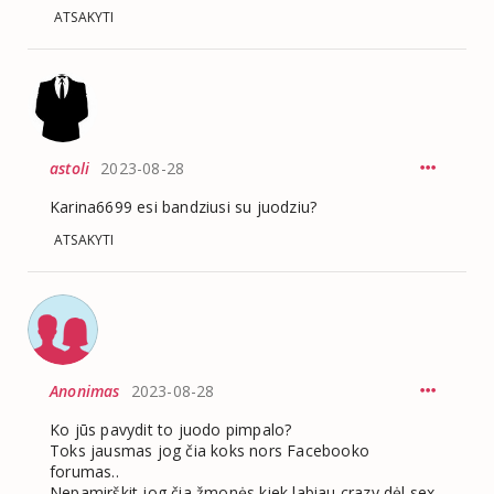
ATSAKYTI
astoli
2023-08-28
Karina6699 esi bandziusi su juodziu?
ATSAKYTI
Anonimas
2023-08-28
Ko jūs pavydit to juodo pimpalo?
Toks jausmas jog čia koks nors Facebooko
forumas..
Nepamirškit jog čia žmonės kiek labiau crazy dėl sex