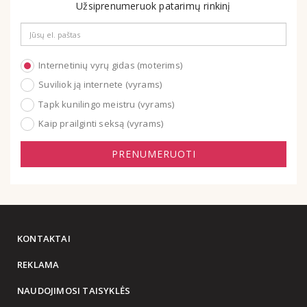
Užsiprenumeruok patarimų rinkinį
Email
address
Internetinių vyrų gidas (moterims)
Suviliok ją internete (vyrams)
Tapk kunilingo meistru (vyrams)
Kaip prailginti seksą (vyrams)
PRENUMERUOTI
KONTAKTAI
REKLAMA
NAUDOJIMOSI TAISYKLĖS