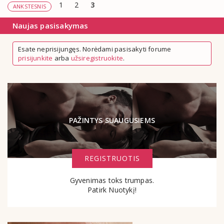
1
2
3
ANKSTESNIS
Naujas pasisakymas
Esate neprisijungęs. Norėdami pasisakyti forume
prisijunkite
arba
užsiregistruokite
.
PAŽINTYS SUAUGUSIEMS
REGISTRUOTIS
Gyvenimas toks trumpas.
Patirk Nuotykį!