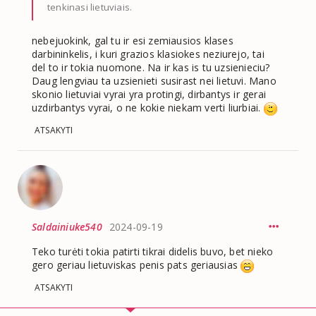
tenkinasi lietuviais.
nebejuokink, gal tu ir esi zemiausios klases
darbininkelis, i kuri grazios klasiokes neziurejo, tai
del to ir tokia nuomone. Na ir kas is tu uzsienieciu?
Daug lengviau ta uzsienieti susirast nei lietuvi. Mano
skonio lietuviai vyrai yra protingi, dirbantys ir gerai
uzdirbantys vyrai, o ne kokie niekam verti liurbiai.
ATSAKYTI
Saldainiuke540
2024-09-19
Teko turėti tokia patirti tikrai didelis buvo, bet nieko
gero geriau lietuviskas penis pats geriausias
ATSAKYTI