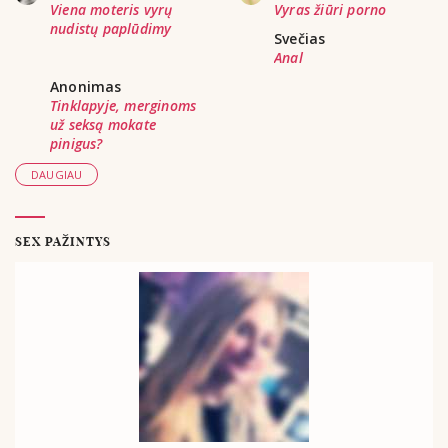
Viena moteris vyrų
Vyras žiūri porno
nudistų paplūdimy
Svečias
Anal
Anonimas
Tinklapyje, merginoms
už seksą mokate
pinigus?
DAUGIAU
SEX PAŽINTYS