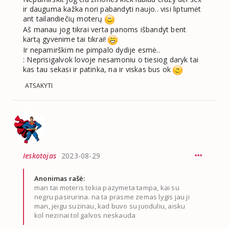
ir dauguma kažka nori pabandyti naujo.. visi liptumėt
ant tailandiečių moterų
Aš manau jog tikrai verta panoms išbandyt bent
kartą gyvenime tai tikrai!
Ir nepamirškim ne pimpalo dydije esmė..
: Neprisigalvok lovoje nesamoniu o tiesiog daryk tai
kas tau sekasi ir patinka, na ir viskas bus ok
ATSAKYTI
Ieskotojas
2023-08-29
Anonimas rašė:
man tai moteris tokia pazymeta tampa, kai su
negru pasirurina. na ta prasme zemas lygis jau ji
man, jeigu suzinau, kad buvo su juoduliu, aisku
kol nezinai tol galvos neskauda