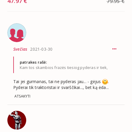
47.97 €
79.95 €
Svečias
2021-03-30
patrakes rašė:
Kam tos skambios frazės tiesiog pyderas ir tiek,
Tai jei gurmanas, tai ne pyderas jau... - gėjus
.
Pyderai tik traktoristai ir svarščikai..., bet ką ėda...
ATSAKYTI