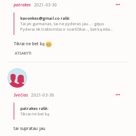
patrakes
2021-03-30
kavonkes@gmail.co
rašė:
Tai jei gurmanas, tai ne pyderas jau... - gėjus .
Pyderai tik traktoristai ir svarščikai..., bet ką ėda...
Tikrai ne bet ką
ATSAKYTI
Svečias
2021-03-30
patrakes rašė:
Tikrai ne bet ką
tai supratau jau