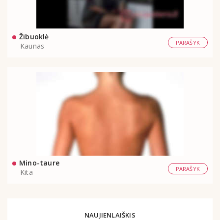
Žibuoklė
PARAŠYK
Kaunas
Mino-taure
PARAŠYK
Kita
NAUJIENLAIŠKIS