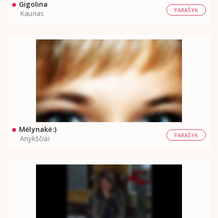
Gigolina
PARAŠYK
Kaunas
Mėlynakė:)
PARAŠYK
Anykščiai