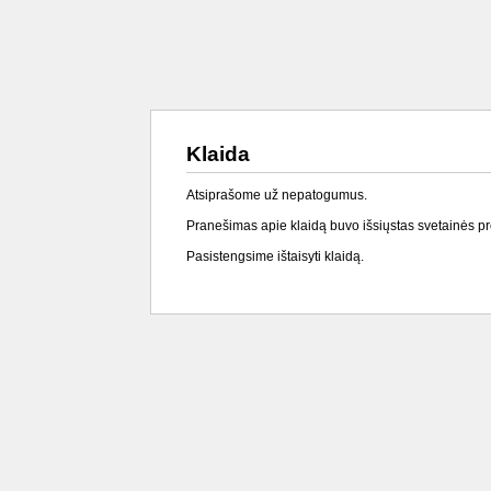
Klaida
Atsiprašome už nepatogumus.
Pranešimas apie klaidą buvo išsiųstas svetainės p
Pasistengsime ištaisyti klaidą.