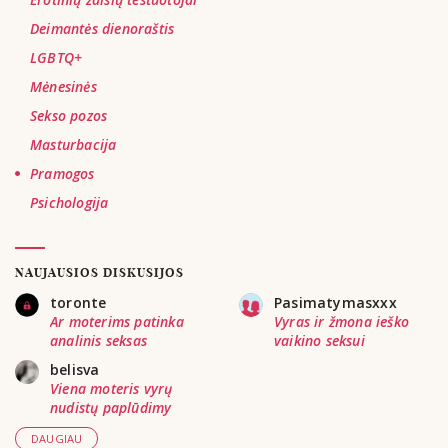
Deimantės dienoraštis
LGBTQ+
Mėnesinės
Sekso pozos
Masturbacija
Pramogos
Psichologija
NAUJAUSIOS DISKUSIJOS
toronte
Pasimatymasxxx
Ar moterims patinka
Vyras ir žmona ieško
analinis seksas
vaikino seksui
belisva
Viena moteris vyrų
nudistų paplūdimy
DAUGIAU