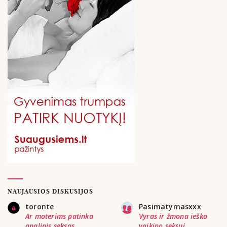
NAUJAUSIOS DISKUSIJOS
toronte
Pasimatymasxxx
Ar moterims patinka
Vyras ir žmona ieško
analinis seksas
vaikino seksui