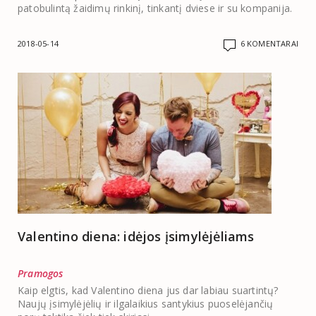
patobulintą žaidimų rinkinį, tinkantį dviese ir su kompanija.
2018-05-14
6 KOMENTARAI
Valentino diena: idėjos įsimylėjėliams
Pramogos
Kaip elgtis, kad Valentino diena jus dar labiau suartintų?
Naujų įsimylėjėlių ir ilgalaikius santykius puoselėjančių