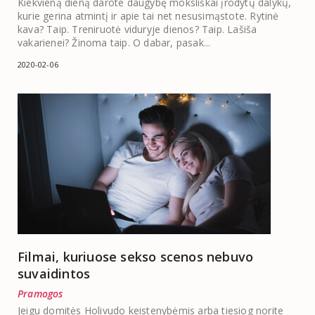
Kiekvieną dieną darote daugybę moksliškai įrodytų dalykų,
kurie gerina atmintį ir apie tai net nesusimąstote. Rytinė
kava? Taip. Treniruotė viduryje dienos? Taip. Lašiša
vakarienei? Žinoma taip. O dabar, pasak...
2020-02-06
Filmai, kuriuose sekso scenos nebuvo
suvaidintos
Pramogos
Jeigu domitės Holivudo keistenybėmis arba tiesiog norite