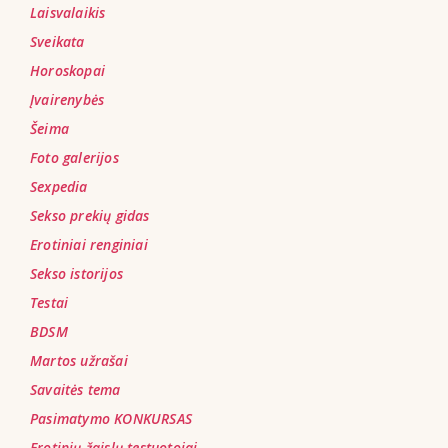
Laisvalaikis
Sveikata
Horoskopai
Įvairenybės
Šeima
Foto galerijos
Sexpedia
Sekso prekių gidas
Erotiniai renginiai
Sekso istorijos
Testai
BDSM
Martos užrašai
Savaitės tema
Pasimatymo KONKURSAS
Erotinių žaislų testuotojai