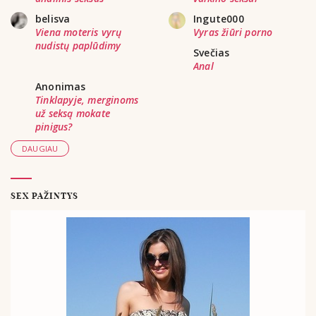
belisva
Ingute000
Viena moteris vyrų
Vyras žiūri porno
nudistų paplūdimy
Svečias
Anal
Anonimas
Tinklapyje, merginoms
už seksą mokate
pinigus?
DAUGIAU
SEX PAŽINTYS