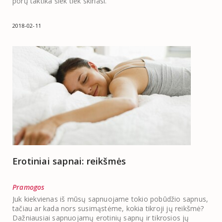
porų taktika šiek tiek skiriasi.
2018-02-11
Erotiniai sapnai: reikšmės
Pramogos
Juk kiekvienas iš mūsų sapnuojame tokio pobūdžio sapnus,
tačiau ar kada nors susimąstėme, kokia tikroji jų reikšmė?
Dažniausiai sapnuojamų erotinių sapnų ir tikrosios jų