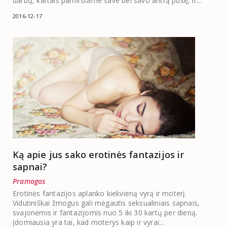
darbų, kartais pamirštame save bei savo antrą pusę, ir...
2016-12-17
Ką apie jus sako erotinės fantazijos ir
sapnai?
Pramogos
Erotinės fantazijos aplanko kiekvieną vyrą ir moterį.
Vidutiniškai žmogus gali mėgautis seksualiniais sapnais,
svajonėmis ir fantazijomis nuo 5 iki 30 kartų per dieną.
Įdomiausia yra tai, kad moterys kaip ir vyrai...