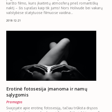
karšto filmo, kuris įkaitintų atmosferą prieš romantišką
naktį – šis sąrašas kaip tik jums! Nors Holivude bei vakarų
valstybėse statytuose filmuose vaidina...
2018-12-21
Erotinė fotosesija įmanoma ir namų
sąlygomis
Pramogos
Svajojate apie erotinę fotosesiją, tačiau trūksta drąsos