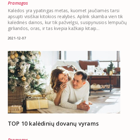
Pramogos
Kalėdos yra ypatingas metas, kuomet jaučiamės tarsi
apsupti visiškai kitokios realybės. Aplink skamba vien tik
kalėdinės dainos, kur tik pažvelgsi, susipynusios lempučių
girliandos, oras, ir tas kvepia kažkaip kitaip...
2021-12-07
TOP 10 kalėdinių dovanų vyrams
Pramogos