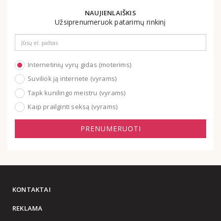
NAUJIENLAIŠKIS
Užsiprenumeruok patarimų rinkinį
Email
address
Internetinių vyrų gidas (moterims)
Suviliok ją internete (vyrams)
Tapk kunilingo meistru (vyrams)
Kaip prailginti seksą (vyrams)
PRENUMERUOTI
KONTAKTAI
REKLAMA