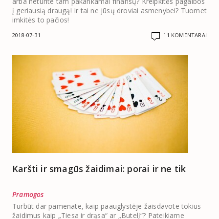
arba neturite tam pakankamai finansų? Kreipkitės pagalbos
į geriausią draugą! Ir tai ne jūsų droviai asmenybei? Tuomet
imkitės to pačios!
2018-07-31
11 KOMENTARAI
Karšti ir smagūs žaidimai: porai ir ne tik
Pramogos
Turbūt dar pamenate, kaip paauglystėje žaisdavote tokius
žaidimus kaip „Tiesa ir drąsa“ ar „Butelį“? Pateikiame