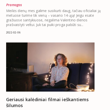
Pramogos
Meilės dienų mes galime susikurti daug, tačiau oficialiai ją
metuose turime tik vieną – vasario 14-ąją! Jeigu esate
gražiuose santykiuose, negalima Valentino dienos
prašvaistyti veltui. Juk tai puiki proga pabūti su...
2022-02-06
Geriausi kalėdiniai filmai ieškantiems
šilumos