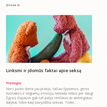
2016-04-10
Linksmi ir įdomūs faktai apie seksą
Pramogos
Nors juoko diena jau praėjo, tačiau šypsenos, geros
nuotaikos ir teigiamų emocijų niekada nebus per daug!
Šypsnį išspausti gali net patys rimčiausi ar aistringiausi
dalykai, tokie kaip pavyzdžiui seksas. Todėl...