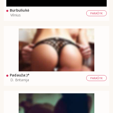
Burbuliukė
PARAŠYK
Vilnius
Padauža:)*
PARAŠYK
D. Britanija