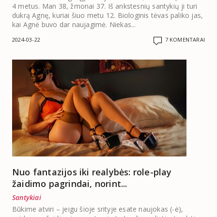
4 metus. Man 38, žmonai 37. Iš ankstesnių santykių ji turi
dukrą Agnę, kuriai šiuo metu 12. Biologinis tėvas paliko jas,
kai Agnė buvo dar naujagimė. Niekas...
2024-03-22
7 KOMENTARAI
Nuo fantazijos iki realybės: role-play
žaidimo pagrindai, norint...
Santykiai
Būkime atviri – jeigu šioje srityje esate naujokas (-ė),