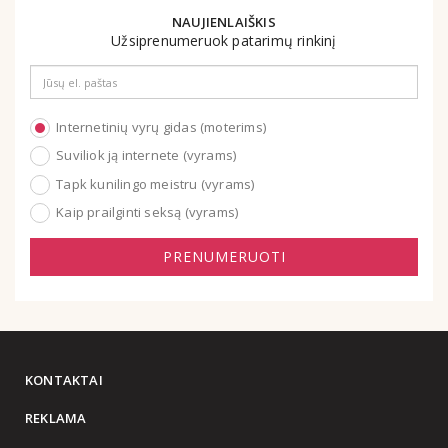
NAUJIENLAIŠKIS
Užsiprenumeruok patarimų rinkinį
Email
address
Internetinių vyrų gidas (moterims)
Suviliok ją internete (vyrams)
Tapk kunilingo meistru (vyrams)
Kaip prailginti seksą (vyrams)
PRENUMERUOTI
KONTAKTAI
REKLAMA