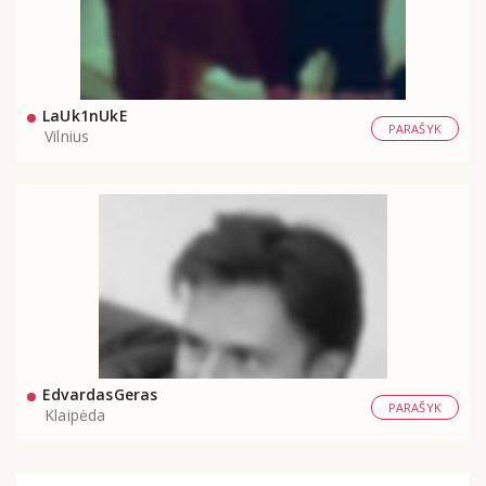
LaUk1nUkE
PARAŠYK
Vilnius
EdvardasGeras
PARAŠYK
Klaipėda