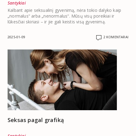
Santykiai
Kalbant apie seksualinį gyvenimą, nėra tokio dalyko kaip
„normalus“ arba „nenormalus“. Mūsų visų poreikiai ir
lūkesčiai skiriasi – ir jie gali keistis visą gyvenimą.
2025-01-09
2 KOMENTARAI
Seksas pagal grafiką
Santykiai