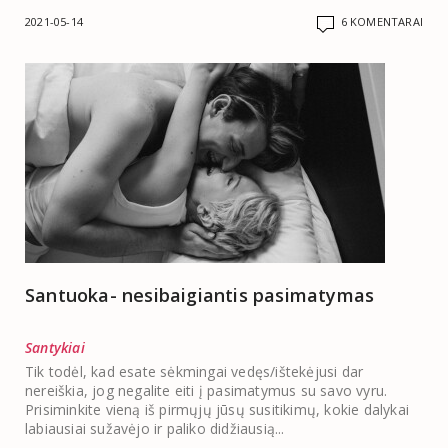
2021-05-14
6 KOMENTARAI
Santuoka- nesibaigiantis pasimatymas
Santykiai
Tik todėl, kad esate sėkmingai vedęs/ištekėjusi dar
nereiškia, jog negalite eiti į pasimatymus su savo vyru.
Prisiminkite vieną iš pirmųjų jūsų susitikimų, kokie dalykai
labiausiai sužavėjo ir paliko didžiausią...