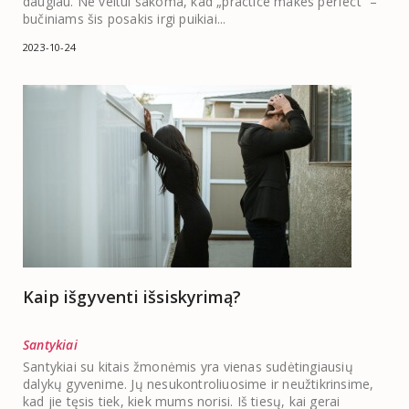
daugiau. Ne veltui sakoma, kad „practice makes perfect“ –
bučiniams šis posakis irgi puikiai...
2023-10-24
Kaip išgyventi išsiskyrimą?
Santykiai
Santykiai su kitais žmonėmis yra vienas sudėtingiausių
dalykų gyvenime. Jų nesukontroliuosime ir neužtikrinsime,
kad jie tęsis tiek, kiek mums norisi. Iš tiesų, kai gerai