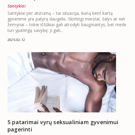
Santykiai
Santykiai per atstumą – tai situacija, kurią bent kartą
gyvenime yra patyrę daugelis. Skirtingi miestai, šalys ar net
žemynai – tokie iššūkiai gali atrodyti bauginantys, bet meilė
turi ypatingą savybę: ji gali...
2025-02-12
5 patarimai vyrų seksualiniam gyvenimui
pagerinti