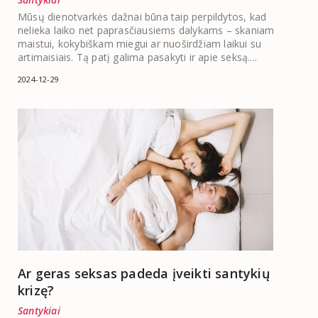
Mūsų dienotvarkės dažnai būna taip perpildytos, kad
nelieka laiko net paprasčiausiems dalykams – skaniam
maistui, kokybiškam miegui ar nuoširdžiam laikui su
artimaisiais. Tą patį galima pasakyti ir apie seksą....
2024-12-29
Ar geras seksas padeda įveikti santykių
krizę?
Santykiai