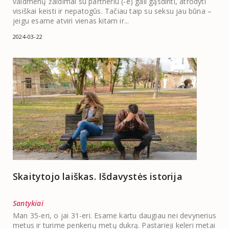
vaidmenų žaidimai su partneriu (-e) gali gąsdinti, atrodyti
visiškai keisti ir nepatogūs. Tačiau taip su seksu jau būna –
jeigu esame atviri vienas kitam ir...
2024-03-22
Skaitytojo laiškas. Išdavystės istorija
Santykiai
Man 35-eri, o jai 31-eri. Esame kartu daugiau nei devynerius
metus ir turime penkerių metų dukrą. Pastarieji keleri metai