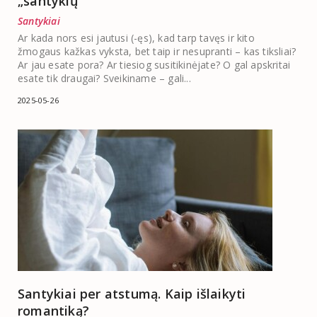
„santykių“
Santykiai
Ar kada nors esi jautusi (-ęs), kad tarp tavęs ir kito
žmogaus kažkas vyksta, bet taip ir nesupranti – kas tiksliai?
Ar jau esate pora? Ar tiesiog susitikinėjate? O gal apskritai
esate tik draugai? Sveikiname – gali...
2025-05-26
Santykiai per atstumą. Kaip išlaikyti
romantiką?