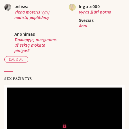
belisva
Ingute000
Viena moteris vyrų
Vyras žiūri porno
nudistų paplūdimy
Svečias
Anal
Anonimas
Tinklapyje, merginoms
už seksą mokate
pinigus?
DAUGIAU
SEX PAŽINTYS