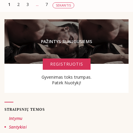
1
2
3
...
7
SEKANTIS
PAŽINTYS SUAUGUSIEMS
REGISTRUOTIS
Gyvenimas toks trumpas.
Patirk Nuotykį!
STRAIPSNIŲ TEMOS
Intymu
Santykiai