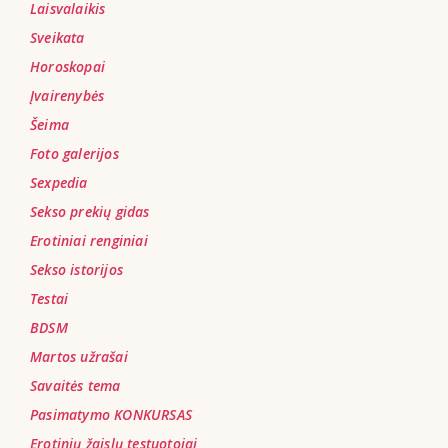
Laisvalaikis
Sveikata
Horoskopai
Įvairenybės
Šeima
Foto galerijos
Sexpedia
Sekso prekių gidas
Erotiniai renginiai
Sekso istorijos
Testai
BDSM
Martos užrašai
Savaitės tema
Pasimatymo KONKURSAS
Erotinių žaislų testuotojai