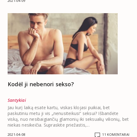
2021-04-09
Kodėl ji nebenori sekso?
Santykiai
Jau kurį laiką esate kartu, viskas klojasi puikiai, bet
paskutiniu metu ji vis „nenusiteikusi“ seksui? Išbandėte
viską, nuo nesibaigiančių glamonių iki seksualių vilionių, bet
niekas nesikeičia. Supraskite priežastis,...
2021-04-08
11 KOMENTARAI