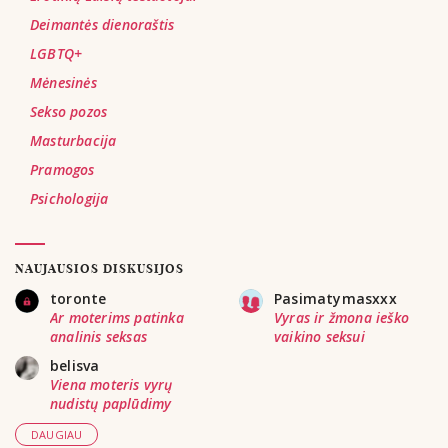
Deimantės dienoraštis
LGBTQ+
Mėnesinės
Sekso pozos
Masturbacija
Pramogos
Psichologija
NAUJAUSIOS DISKUSIJOS
toronte
Pasimatymasxxx
Ar moterims patinka
Vyras ir žmona ieško
analinis seksas
vaikino seksui
belisva
Viena moteris vyrų
nudistų paplūdimy
DAUGIAU