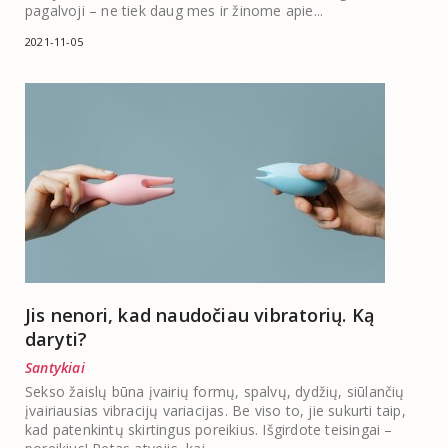
pagalvoji – ne tiek daug mes ir žinome apie...
2021-11-05
Jis nenori, kad naudočiau vibratorių. Ką
daryti?
Santykiai
Sekso žaislų būna įvairių formų, spalvų, dydžių, siūlančių
įvairiausias vibracijų variacijas. Be viso to, jie sukurti taip,
kad patenkintų skirtingus poreikius. Išgirdote teisingai –