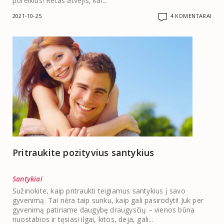
poreikius! Retas atvejis, kai...
2021-10-25
4 KOMENTARAI
Pritraukite pozityvius santykius
Santykiai
Sužinokite, kaip pritraukti teigiamus santykius į savo
gyvenimą. Tai nėra taip sunku, kaip gali pasirodyti! Juk per
gyvenimą patiriame daugybę draugysčių – vienos būna
nuostabios ir tęsiasi ilgai, kitos, deja, gali...