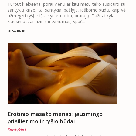
Turbūt kiekvienai porai vienu ar kitu metu teko susidurti su
santykių krize. Kai santykiai pašlyja, ieškome būdų, kaip vėl
užmegzti ryšį ir ištaisyti emocinę prarają. Dažnai kyla
klausimas, ar fizinis intymumas, ypač...
2024-10-18
Erotinio masažo menas: jausmingo
prisilietimo ir ryšio būdai
Santykiai