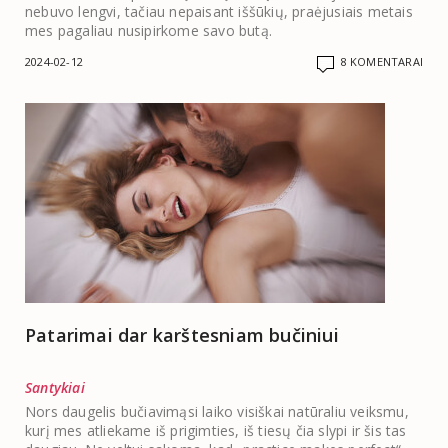
nebuvo lengvi, tačiau nepaisant iššūkių, praėjusiais metais
mes pagaliau nusipirkome savo butą.
2024-02-12
8 KOMENTARAI
Patarimai dar karštesniam bučiniui
Santykiai
Nors daugelis bučiavimąsi laiko visiškai natūraliu veiksmu,
kurį mes atliekame iš prigimties, iš tiesų čia slypi ir šis tas