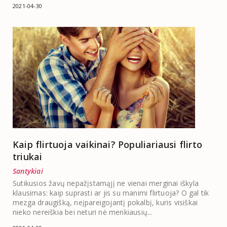
2021-04-30
Kaip flirtuoja vaikinai? Populiariausi flirto
triukai
Santykiai
Sutikusios žavų nepažįstamąjį ne vienai merginai iškyla
klausimas: kaip suprasti ar jis su manimi flirtuoja? O gal tik
mezga draugišką, neįpareigojantį pokalbį, kuris visiškai
nieko nereiškia bei neturi nė menkiausių...