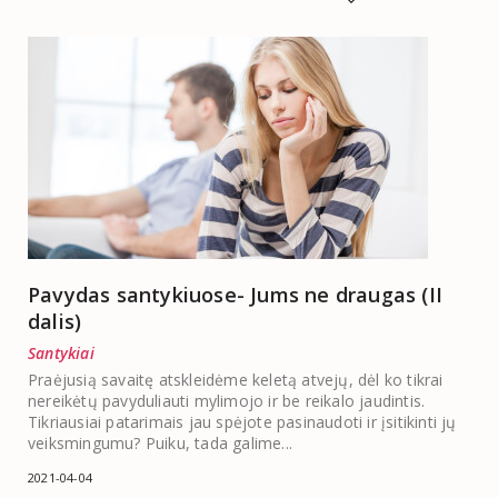
Pavydas santykiuose- Jums ne draugas (II
dalis)
Santykiai
Praėjusią savaitę atskleidėme keletą atvejų, dėl ko tikrai
nereikėtų pavyduliauti mylimojo ir be reikalo jaudintis.
Tikriausiai patarimais jau spėjote pasinaudoti ir įsitikinti jų
veiksmingumu? Puiku, tada galime...
2021-04-04