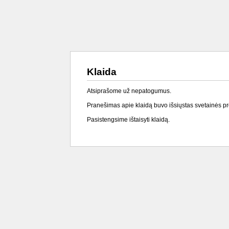
Klaida
Atsiprašome už nepatogumus.
Pranešimas apie klaidą buvo išsiųstas svetainės p
Pasistengsime ištaisyti klaidą.