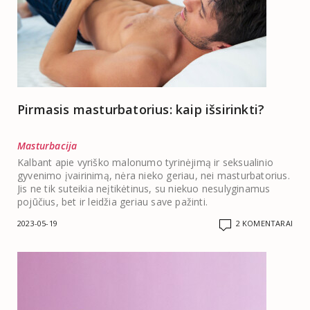
Pirmasis masturbatorius: kaip išsirinkti?
Masturbacija
Kalbant apie vyriško malonumo tyrinėjimą ir seksualinio
gyvenimo įvairinimą, nėra nieko geriau, nei masturbatorius.
Jis ne tik suteikia neįtikėtinus, su niekuo nesulyginamus
pojūčius, bet ir leidžia geriau save pažinti.
2023-05-19
2 KOMENTARAI