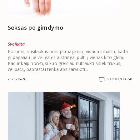
Seksas po gimdymo
Sveikata
Poroms, susilaukusioms pirmagimio, visada smalsu, kada
gi pagaliau jie vėl galės aistringai pulti į vienas kito glėbį.
Kad ir kaip norėtųsi kuo greičiau nutraukti šitiek trukusį
celibatą, paprastai tenka apsišarvuoti...
2021-05-26
6 KOMENTARAI