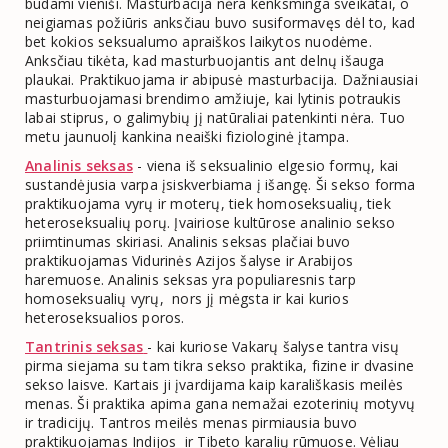
būdami vieniši. Masturbacija nėra kenksminga sveikatai, o
neigiamas požiūris anksčiau buvo susiformavęs dėl to, kad
bet kokios seksualumo apraiškos laikytos nuodėme.
Anksčiau tikėta, kad masturbuojantis ant delnų išauga
plaukai. Praktikuojama ir abipusė masturbacija. Dažniausiai
masturbuojamasi brendimo amžiuje, kai lytinis potraukis
labai stiprus, o galimybių jį natūraliai patenkinti nėra. Tuo
metu jaunuolį kankina neaiški fiziologinė įtampa.
Analinis seksas
- viena iš seksualinio elgesio formų, kai
sustandėjusia varpa įsiskverbiama į išangę. Ši sekso forma
praktikuojama vyrų ir moterų, tiek homoseksualių, tiek
heteroseksualių porų. Įvairiose kultūrose analinio sekso
priimtinumas skiriasi. Analinis seksas plačiai buvo
praktikuojamas Vidurinės Azijos šalyse ir Arabijos
haremuose. Analinis seksas yra populiaresnis tarp
homoseksualių vyrų, nors jį mėgsta ir kai kurios
heteroseksualios poros.
Tantrinis seksas
- kai kuriose Vakarų šalyse tantra visų
pirma siejama su tam tikra sekso praktika, fizine ir dvasine
sekso laisve. Kartais ji įvardijama kaip karališkasis meilės
menas. Ši praktika apima gana nemažai ezoterinių motyvų
ir tradicijų. Tantros meilės menas pirmiausia buvo
praktikuojamas Indijos ir Tibeto karalių rūmuose. Vėliau