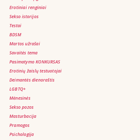
Erotiniai renginiai
Sekso istorijos
Testai
BDSM
Martos užrašai
Savaitės tema
Pasimatymo KONKURSAS
Erotinių žaislų testuotojai
Deimantės dienoraštis
LGBTQ+
Mėnesinės
Sekso pozos
Masturbacija
Pramogos
Psichologija