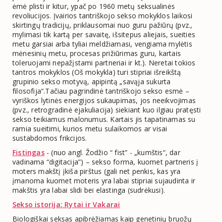
ėmė plisti ir kitur, ypač po 1960 metų seksualinės
revoliucijos. Įvairios tantriškojo sekso mokyklos laikosi
skirtingų tradicijų, priklausomai nuo guru pažiūrų (pvz.,
mylimasi tik kartą per savaitę, išsitepus aliejais, sueities
metu garsiai arba tyliai meldžiamasi, vengiama mylėtis
mėnesinių metu, procesas prižiūrimas guru, kartais
toleruojami nepažįstami partneriai ir kt.). Neretai tokios
tantros mokyklos (Oš mokykla) turi stipriai išreikštą
grupinio sekso motyvą, apipintą „savąja sukurta
filosofija“.Tačiau pagrindinė tantriškojo sekso esmė –
vyriškos lytinės energijos sukaupimas, jos neeikvojimas
(pvz., retrogradinė ejakuliacija) siekiant kuo ilgiau pratęsti
sekso teikiamus malonumus. Kartais jis tapatinamas su
ramia sueitimi, kurios metu sulaikomos ar visai
sustabdomos frikcijos.
Fistingas
- (nuo angl. Žodžio “ fist” - „kumštis“, dar
vadinama “digitacija”) – sekso forma, kuomet partneris į
moters makštį įkiša pirštus (gali net penkis, kas yra
įmanoma kuomet moteris yra labai stipriai sujaudinta ir
makštis yra labai slidi bei elastinga (sudrėkusi).
Sekso istorija: Rytai ir Vakarai
Biologiškai seksas apibrėžiamas kaip genetinių bruožų