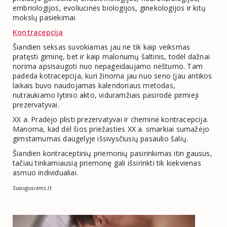
embriologijos, evoliucinės biologijos, ginekologijos ir kitų
mokslų pasiekimai.
Kontracepcija
Šiandien seksas suvokiamas jau ne tik kaip veiksmas
pratęsti giminę, bet ir kaip malonumų šaltinis, todėl dažnai
norima apsisaugoti nuo nepageidaujamo nėštumo. Tam
padeda kotracepcija, kuri žinoma jau nuo seno (jau antikos
laikais buvo naudojamas kalendoriaus metodas,
nutraukiamo lytinio akto, viduramžiais pasirodė pirmieji
prezervatyvai.
XX a. Pradėjo plisti prezervatyvai ir cheminė kontracepcija.
Manoma, kad dėl šios priežasties XX a. smarkiai sumažėjo
gimstamumas daugelyje išsivysčiusių pasaulio šalių.
Šiandien kontraceptinių priemonių pasirinkimas itin gausus,
tačiau tinkamiausią priemonę gali išsirinkti tik kiekvienas
asmuo individualiai.
Suaugusiems.lt