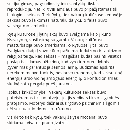
susijungimas, pagrindinis lytinių santykių tikslas –
reprodukcija. Net iki XVIII amžiaus buvo pripažįstamas tik
biologinis seksas. Tiek Rytų, tiek Vakarų kultūrose senovėje
seksas buvo laikomas natūraliu dalyku, o falas buvo
vaisingumo simboliu.
Rytų kultūrose į lytinį aktą buvo žvelgiama kaip į kūno
išsivalymą, susiliejimą su gamta. Vakarų kultūrose
masturbacija buvo smerkiama, o Rytuose į tai buvo
žvelgiama kaip į savo kūno pažinimą. Induizmo ir tantrizmo
religijos teigė, kad seksas – magiškas būdas pažinti Visatos
paslaptis. Islamas užtikrino, kad vyro ir moters lytinis
gyvenimas garantuoja šeimos laimę. Budizmas apskritai
nerekomendavo tuoktis, nes buvo manoma, kad seksualinė
energija ardo vidinę žmogaus energiją, o konfucionizmas
skelbė roto pergalę prieš jausmus.
Išplitus krikščionybei, Vakarų kultūrose seksas buvo
pateisinamas tik tuo atveju, jei jis vedinas tikslo – giminės
pratęsimo. Moterys dažnai susirgdavo psichinėmis ligomis
dėl seksualinio dėmesio trūkumo.
Vis dėlto tiek Rytų, tiek Vakarų šalyse moteriai buvo
skiriamas Visatos prado įvaizdis.