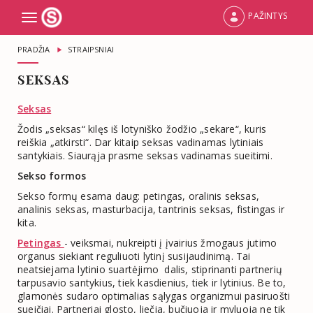
PAŽINTYS
Toggle
navigation
PRADŽIA
STRAIPSNIAI
SEKSAS
Seksas
Žodis „seksas“ kilęs iš lotyniško žodžio „sekare“, kuris
reiškia „atkirsti“. Dar kitaip seksas vadinamas lytiniais
santykiais. Siaurąja prasme seksas vadinamas sueitimi.
Sekso formos
Sekso formų esama daug: petingas, oralinis seksas,
analinis seksas, masturbacija, tantrinis seksas, fistingas ir
kita.
Petingas
- veiksmai, nukreipti į įvairius žmogaus jutimo
organus siekiant reguliuoti lytinį susijaudinimą. Tai
neatsiejama lytinio suartėjimo dalis, stiprinanti partnerių
tarpusavio santykius, tiek kasdienius, tiek ir lytinius. Be to,
glamonės sudaro optimalias sąlygas organizmui pasiruošti
sueičiai. Partneriai glosto, liečia, bučiuoja ir myluoja ne tik