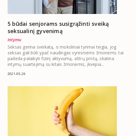
5 būdai senjorams susigrąžinti sveiką
seksualinį gyvenimą
Intymu
Seksas gerina sveikatą, o moksliniai tyrimai teigia, jog
seksas gali būti ypač naudingas vyresniems žmonėms: tai
padeda palaikyti fizinį aktyvumą, aštrų protą, skatina
intymų suartėjimą su kitais žmonėmis, įkvepia...
2021-05-26