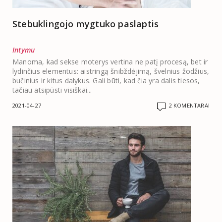
Stebuklingojo mygtuko paslaptis
Intymu
Manoma, kad sekse moterys vertina ne patį procesą, bet ir
lydinčius elementus: aistringą šnibždėjimą, švelnius žodžius,
bučinius ir kitus dalykus. Gali būti, kad čia yra dalis tiesos,
tačiau atsipūsti visiškai...
2021-04-27
2 KOMENTARAI