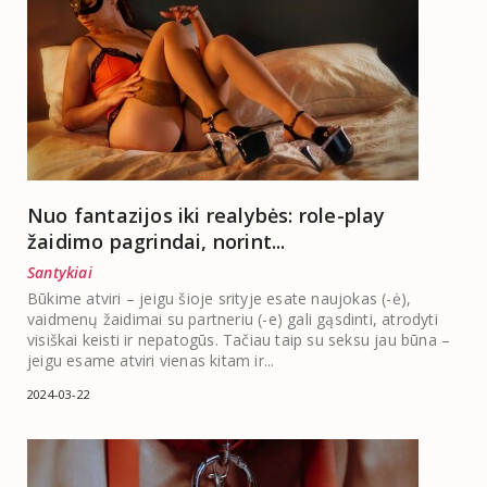
Nuo fantazijos iki realybės: role-play
žaidimo pagrindai, norint...
Santykiai
Būkime atviri – jeigu šioje srityje esate naujokas (-ė),
vaidmenų žaidimai su partneriu (-e) gali gąsdinti, atrodyti
visiškai keisti ir nepatogūs. Tačiau taip su seksu jau būna –
jeigu esame atviri vienas kitam ir...
2024-03-22