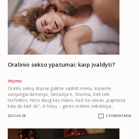
Oralinio sekso ypatumai: kaip įvaldyti?
Intymu
Oralinį seksą drąsiai galime vadinti menu, kuriame
susijungia dėmesys, fantazija ir, žinoma, šiek tiek
technikos. Nors daug kas mano, kad čia viskas „paprasta
kaip du kart du“, iš tiesų – geras oralinis reikalauja...
2025-04-28
2 KOMENTARAI