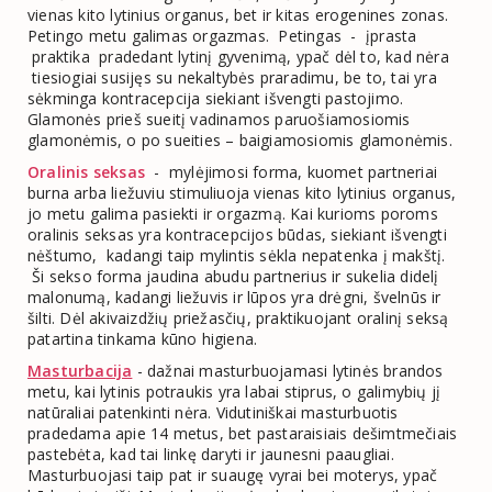
vienas kito lytinius organus, bet ir kitas erogenines zonas.
Petingo metu galimas orgazmas. Petingas - įprasta
praktika pradedant lytinį gyvenimą, ypač dėl to, kad nėra
tiesiogiai susijęs su nekaltybės praradimu, be to, tai yra
sėkminga kontracepcija siekiant išvengti pastojimo.
Glamonės prieš sueitį vadinamos paruošiamosiomis
glamonėmis, o po sueities – baigiamosiomis glamonėmis.
Oralinis seksas
- mylėjimosi forma, kuomet partneriai
burna arba liežuviu stimuliuoja vienas kito lytinius organus,
jo metu galima pasiekti ir orgazmą. Kai kurioms poroms
oralinis seksas yra kontracepcijos būdas, siekiant išvengti
nėštumo, kadangi taip mylintis sėkla nepatenka į makštį.
Ši sekso forma jaudina abudu partnerius ir sukelia didelį
malonumą, kadangi liežuvis ir lūpos yra drėgni, švelnūs ir
šilti. Dėl akivaizdžių priežasčių, praktikuojant oralinį seksą
patartina tinkama kūno higiena.
Masturbacija
- dažnai masturbuojamasi lytinės brandos
metu, kai lytinis potraukis yra labai stiprus, o galimybių jį
natūraliai patenkinti nėra. Vidutiniškai masturbuotis
pradedama apie 14 metus, bet pastaraisiais dešimtmečiais
pastebėta, kad tai linkę daryti ir jaunesni paaugliai.
Masturbuojasi taip pat ir suaugę vyrai bei moterys, ypač