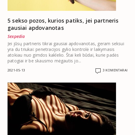
5 sekso pozos, kurios patiks, jei partneris
gausiai apdovanotas
Sexpedia
Jei jūsų partneris tikrai gausiai apdovanotas, geram seksui
yra du triukai: penetracijos gylio kontrolė ir laikymasis
atokiau nuo gimdos kaklelio. Štai keli būdai, kurie padės
patogiai ir be skausmo mėgautis jo...
2021-05-13
3 KOMENTARAI