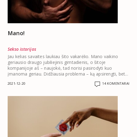
Mano!
Sekso istorijos
Jau kelias savaites laukiau šito vakarėlio. Mano vaikino
geriausio draugo jubiliejinis gimtadienis, o šitoje
kompanijoje aš – naujokė, tad norisi pasirodyti kuo
įmanoma geriau. Didžiausia problema – ką apsirengti, bet...
2021-12-20
14 KOMENTARAI