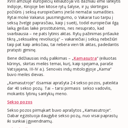
XVIII amžiuje europiečių keliautojai vis dažniau ėmė lankytis
Indijoje, Kinijoje bei kitose rytų šalyse, ir jų skirtingas
požiūris į seksą europiečiams įnešė nemažai sumaišties.
Rytai mokė Vakarus jausmingumo, o Vakarai tuo tarpu į
seksą žvelgė paprasčiau, kaip į sueitį, todėl europiečiai ilgą
laiką geišas laikė prostitutėmis, nes nesuprato, kad
svarbiausia – ne pats lytinis aktas. Rytų pažinimas prišaukė
tikrą „seksualinę revoliuciją“ – vakariečiai į seksą nebežiūri
taip pat kaip anksčiau, tai nebėra vien tik aktas, padedantis
pratęsti giminę.
Bene didžiausias indų palikimas – „
Kamasutra
“ (eiliuotas
kūrinys, skirtas meilės temai, kurį, kaip spėjama, parašė
Vatsjajana, III-IV a.). Senovės indų mitologijoje „Kama“
buvo meilės dievas.
„Kamasutroje“ išsamiai aprašyta 24 sekso pozos, pateikta
dar 40 sekso pozų. Tai – tarsi pirmasis sekso vadovlis,
mokantis lytinių santykių meno.
Sekso pozos
Sekso pozos pirmąkart buvo aprašytos „Kamasutroje“.
Dabar egzistuoja daugybė sekso pozų, nuo visai paprastų
iki sunkiai įgyvendnamų.