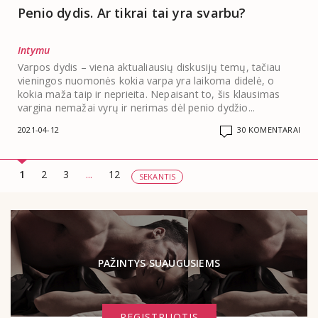
Penio dydis. Ar tikrai tai yra svarbu?
Intymu
Varpos dydis – viena aktualiausių diskusijų temų, tačiau
vieningos nuomonės kokia varpa yra laikoma didelė, o
kokia maža taip ir neprieita. Nepaisant to, šis klausimas
vargina nemažai vyrų ir nerimas dėl penio dydžio...
2021-04-12
30 KOMENTARAI
1
2
3
...
12
SEKANTIS
PAŽINTYS SUAUGUSIEMS
REGISTRUOTIS