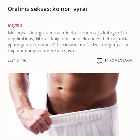
Oralinis seksas: ko nori vyrai
Intymu
Moterys skirtingai vertina minetą: vienoms jis kategoriškai
nepriimtinas, kitos – kaip ir neturi nieko prieš, bet nejaučia
ypatingo malonumo. O trečiosios nuoširdžiai mėgaujasi, ir
taip dar daugiau patenkina savo...
2021-04-16
14 KOMENTARAI