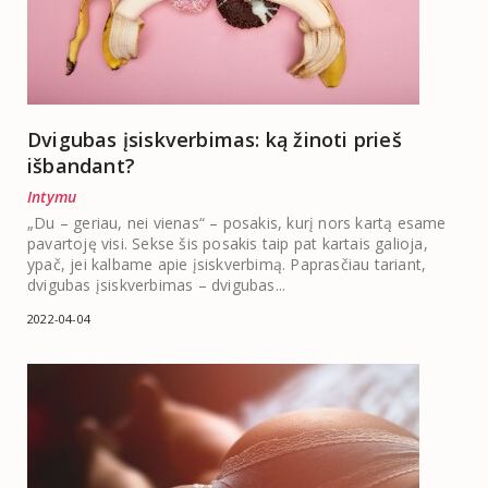
Dvigubas įsiskverbimas: ką žinoti prieš
išbandant?
Intymu
„Du – geriau, nei vienas“ – posakis, kurį nors kartą esame
pavartoję visi. Sekse šis posakis taip pat kartais galioja,
ypač, jei kalbame apie įsiskverbimą. Paprasčiau tariant,
dvigubas įsiskverbimas – dvigubas...
2022-04-04