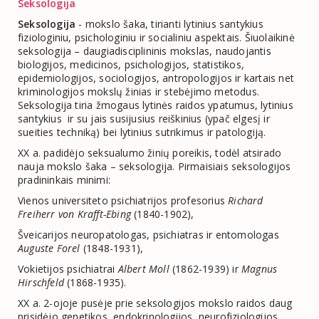
Seksologija
Seksologija
- mokslo šaka, tirianti lytinius santykius
fiziologiniu, psichologiniu ir socialiniu aspektais. Šiuolaikinė
seksologija – daugiadisciplininis mokslas, naudojantis
biologijos, medicinos, psichologijos, statistikos,
epidemiologijos, sociologijos, antropologijos ir kartais net
kriminologijos mokslų žinias ir stebėjimo metodus.
Seksologija tiria žmogaus lytinės raidos ypatumus, lytinius
santykius ir su jais susijusius reiškinius (ypač elgesį ir
sueities techniką) bei lytinius sutrikimus ir patologiją.
XX a. padidėjo seksualumo žinių poreikis, todėl atsirado
nauja mokslo šaka – seksologija. Pirmaisiais seksologijos
pradininkais minimi:
Vienos universiteto psichiatrijos profesorius
Richard
Freiherr von Krafft-Ebing
(1840-1902),
Šveicarijos neuropatologas, psichiatras ir entomologas
Auguste Forel
(1848-1931),
Vokietijos psichiatrai
Albert Moll
(1862-1939) ir
Magnus
Hirschfeld
(1868-1935).
XX a. 2-ojoje pusėje prie seksologijos mokslo raidos daug
prisidėjo genetikos, endokrinologijos, neurofiziologijos,