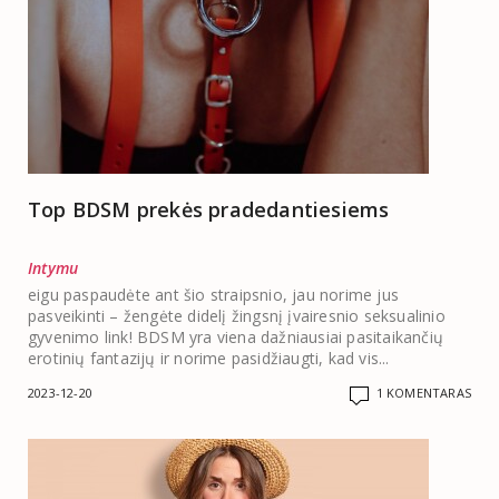
Top BDSM prekės pradedantiesiems
Intymu
eigu paspaudėte ant šio straipsnio, jau norime jus
pasveikinti – žengėte didelį žingsnį įvairesnio seksualinio
gyvenimo link! BDSM yra viena dažniausiai pasitaikančių
erotinių fantazijų ir norime pasidžiaugti, kad vis...
2023-12-20
1 KOMENTARAS